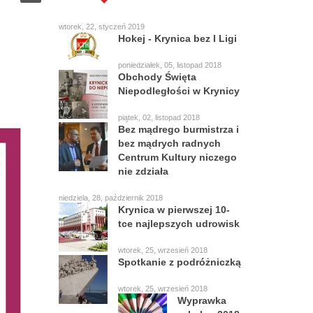
wtorek, 22, styczeń 2019
Hokej - Krynica bez I Ligi
poniedziałek, 05, listopad 2018
Obchody Święta
Niepodległości w Krynicy
piątek, 02, listopad 2018
Bez mądrego burmistrza i
bez mądrych radnych
Centrum Kultury niczego
nie zdziała
niedziela, 28, październik 2018
Krynica w pierwszej 10-
tce najlepszych udrowisk
wtorek, 25, wrzesień 2018
Spotkanie z podróżniczką
wtorek, 25, wrzesień 2018
Wyprawka