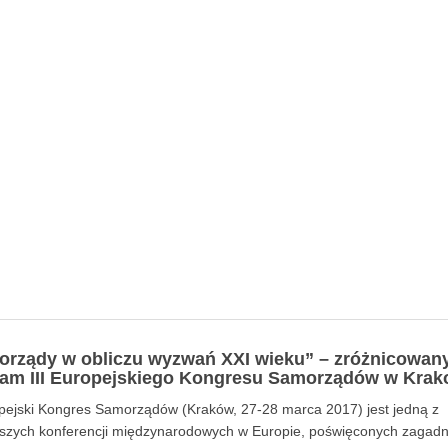
rządy w obliczu wyzwań XXI wieku” – zróżnicowan
am III Europejskiego Kongresu Samorządów w Krak
opejski Kongres Samorządów (Kraków, 27-28 marca 2017) jest jedną z
kszych konferencji międzynarodowych w Europie, poświęconych zagad