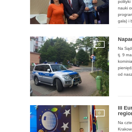
polityk
nauki 
program
gala) i
Napad
0
Na Sąde
tj. 9 m
kominia
pienięd
od na
III E
regio
0
Na czte
Krakowi