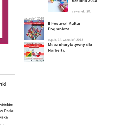
szkolna 2018
czwartek, 20,
wrzesień 2018
II Festiwal Kultur
Pogranicza
piątek, 14, wrzesień 2018
Mecz charytatywny dla
Norberta
nki
wińskim.
 w Parku
wiska
u,…