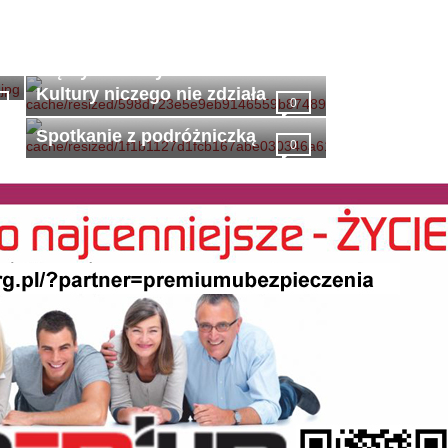
Bez mądrego burmistrza i bez
mądrych radnych Centrum
Kultury niczego nie zdziała
0
Spotkanie z podróżniczką
0