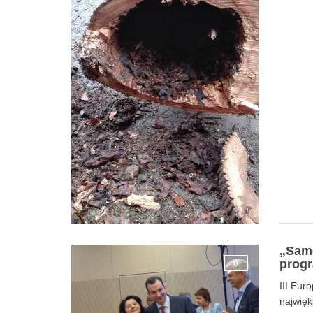
„Samo
progr
0
III Eur
najwię