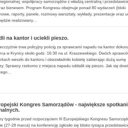
i regionalnej, współpracy samorządów z władzą centralną i przedstawici
oraz biznesem. Program Kongresu obejmuje ponad 80 wydarzeń (bloki
owe, raporty, panele, rozmowy warsztaty, wykłady, prezentacje oraz u
 będzie realizowany…
li na kantor i uciekli pieszo.
cczyźnie trwa policyjny pościg za sprawcami napadu na kantor dokon
arca w Krynicy około godz. 16:30 na ul. Kraszewskiego. Dwóch sprawc
rkach weszło do kantoru i obezwładniło kobietę zabierając dużą sumę
zy. Sprawcy rzekomo z miejsca napadu oddalili się pieszo. Jak się do
szego…
uropejski Kongres Samorządów - największe spotkanie
nalnych.
ry tygodnie przed rozpoczęciem III Europejskiego Kongresu Samorzą
e (27-28 marca) na konferencję zgłosiło się blisko tysiąca przedstawicie