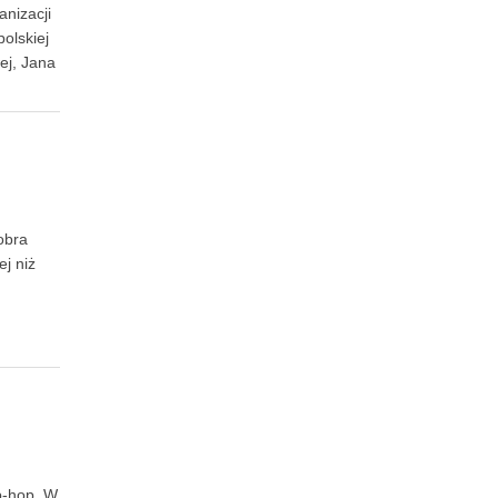
anizacji
olskiej
ej, Jana
obra
j niż
p-hop. W