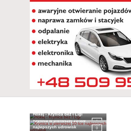
Hokej - Krynica bez I Ligi
Krynica w pierwszej 10-tce
0
najlepszych udrowisk
0