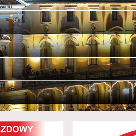
lili i ...
chwili ...
..
cą ...
wody