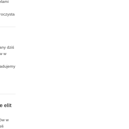
elami
roczysta
any dziś
ów w
wiadujemy
 elit
dów w
li