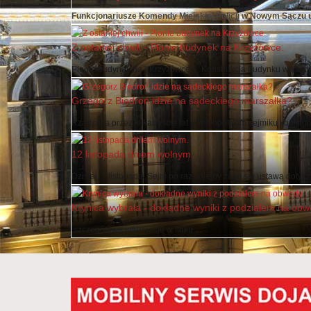
Funkcjonariusze Komendy Miejskiej Policji w Nowym Sączu usta
Z ostaniej chwili - Płonie budynek na Krzyżówce.
Płonie budynek na " Krzyżówce " . Konstrukcja budynku w każdej 
Grzegorz Biedroń idzie na sądeckiego marszałka?
Rządząca przez kilkanaście lat w małopolskim sejmiku koalicja .
12 listopada dniem wolnym.
Dzisiaj, 7 listopada, Sejm po raz kolejny zajął się ustawą dotyczą
Krynica wybrała - dokładne wyniki z podziałem na ob
szczegółowe informacje w linku
...