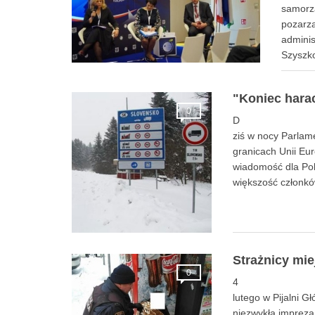
samorzą
pozarzą
adminis
Szyszk
"Koniec harac
0
D
ziś w nocy Parlam
granicach Unii Eu
wiadomość dla Pol
większość członkó
Strażnicy mie
0
4
lutego w Pijalni G
niezwykła impreza 