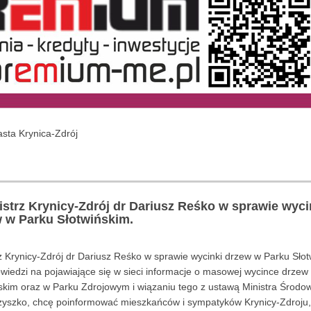
iasta Krynica-Zdrój
strz Krynicy-Zdrój dr Dariusz Reśko w sprawie wyci
 w Parku Słotwińskim.
z Krynicy-Zdrój dr Dariusz Reśko w sprawie wycinki drzew w Parku Słot
iedzi na pojawiające się w sieci informacje o masowej wycince drzew
skim oraz w Parku Zdrojowym i wiązaniu tego z ustawą Ministra Środo
zyszko, chcę poinformować mieszkańców i sympatyków Krynicy-Zdroj