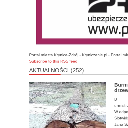
Portal miasta Krynica-Zdrój - Kryniczanie.pl - Portal m
Subscribe to this RSS feed
AKTUALNOŚCI
(252)
Burmi
drzew
0
B
urmistr
W odpow
Słotwiń
Jana S