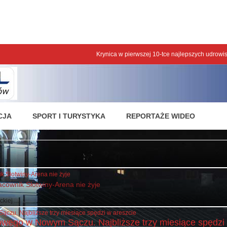
nologii.
lepszych udrowisk
CJA
SPORT I TURYSTYKA
REPORTAŻE WIDEO
acownik Słotwiny-Arena nie żyje
iej ...
wego w Nowym Sączu. Najbliższe trzy miesiące spędzi 