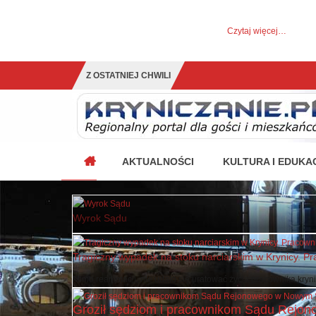
UWAGA! Ten serwis używa cookies i podobnych tech
Brak zmiany ustawienia przeglądarki oznacza zgodę na to.
Czytaj więcej…
Zrozumiałem
Z OSTATNIEJ CHWILI
Krynica w pierwszej 10-tce naj
AKTUALNOŚCI
KULTURA I EDUKA
Wyrok Sądu
Tragiczny wypadek na stoku narciarskim w Krynicy. Pr
Mimo reanimacji, nie udało się uratować życia pracownika krynick
Groził sędziom i pracownikom Sądu Rejono