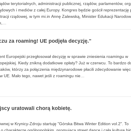
dów terytorialnych, administracji publicznej, rządów, parlamentów, org
dowych i mediów z całej Europy. Kongres będzie gościł reprezentację p
tracji rządowej, w tym mi.in Annę Zalewską, Minister Edukacji Narodow
o,…
zu za roaming! UE podjęła decyzję."
ent Europejski przegłosował decyzję w sprawie zniesienia roamingu w
ropejskiej. Kiedy znikną dodatkowe opłaty? Już w czerwcu. To bardzo d
aków, którzy za połączenia międzynarodowe płacili zdecydowanie więce
w UE. Mało tego, nawet jeśli z roamingu nie…
jscy uratowali chorą kobietę.
łównej w Krynicy-Zdroju startuję "Górska Bitwa Winter Edition vol.2". To
o charakterze ogólnopolskim, promująca street dance i całą kulturę hi