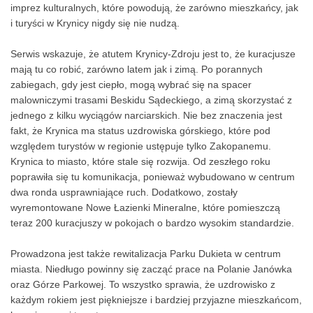
imprez kulturalnych, które powodują, że zarówno mieszkańcy, jak
i turyści w Krynicy nigdy się nie nudzą.
Serwis wskazuje, że atutem Krynicy-Zdroju jest to, że kuracjusze
mają tu co robić, zarówno latem jak i zimą. Po porannych
zabiegach, gdy jest ciepło, mogą wybrać się na spacer
malowniczymi trasami Beskidu Sądeckiego, a zimą skorzystać z
jednego z kilku wyciągów narciarskich. Nie bez znaczenia jest
fakt, że Krynica ma status uzdrowiska górskiego, które pod
względem turystów w regionie ustępuje tylko Zakopanemu.
Krynica to miasto, które stale się rozwija. Od zeszłego roku
poprawiła się tu komunikacja, ponieważ wybudowano w centrum
dwa ronda usprawniające ruch. Dodatkowo, zostały
wyremontowane Nowe Łazienki Mineralne, które pomieszczą
teraz 200 kuracjuszy w pokojach o bardzo wysokim standardzie.
Prowadzona jest także rewitalizacja Parku Dukieta w centrum
miasta. Niedługo powinny się zacząć prace na Polanie Janówka
oraz Górze Parkowej. To wszystko sprawia, że uzdrowisko z
każdym rokiem jest piękniejsze i bardziej przyjazne mieszkańcom,