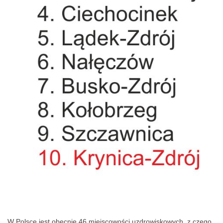
W Polsce jest obecnie 46 miejscowości uzdrowiskowych, z czego