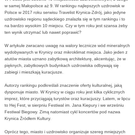
w samej Małopolsce aż 9. W rankingu najlepszych uzdrowisk w
Polsce w 2017 roku serwisu Travelist Krynica-Zdrój, jako jedyne
uzdrowisko regionu sądeckiego znalazła się w tym rankingu i to
na bardzo wysokim 10 miejscu. Czy w tym roku jest szansa żeby
ten wynik utrzymać lub nawet poprawić?
W artykule zwracano uwagę na walory lecznicze wód mineralnych
wydobywanych w Krynicy oraz mikroklimat miejsca. Jako jeden z
atutów miasta uznano zabytkową architekturę, akcentując, że w
pięknych, zabytkowych budynkach uzdrowiska odbywają się
zabiegi i mieszkają kuracjusze.
Autorzy rankingu podkreślali znaczenie oferty kulturalnej, jaką
dysponuje miasto. W Krynicy w ciągu roku jest kilka cyklicznych
imprez, które przyciągają turystów oraz kuracjuszy. Latem, w lipcu
to Hej Fest, w sierpniu Festiwal im. Jana Kiepury i we wrześniu
Festiwal Biegowy. Zimą natomiast cykl koncertów pod nazwa
Krynica Źródłem Kultury.
Oprócz tego, miasto i uzdrowisko organizuje szereg mniejszych