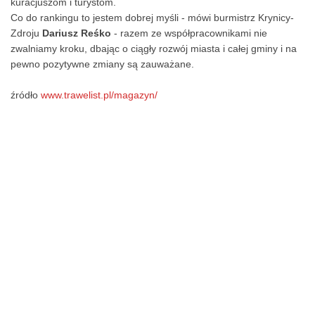
kuracjuszom i turystom.
Co do rankingu to jestem dobrej myśli - mówi burmistrz Krynicy-
Zdroju
Dariusz Reśko
- razem ze współpracownikami nie
zwalniamy kroku, dbając o ciągły rozwój miasta i całej gminy i na
pewno pozytywne zmiany są zauważane.
źródło
www.trawelist.pl/magazyn/