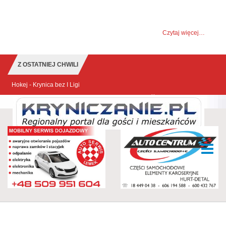
UWAGA! Ten serwis używa cookies i podobnych
technologii.
Brak zmiany ustawienia przeglądarki oznacza zgodę na to.
Czytaj więcej…
Zrozumiałem
Z OSTATNIEJ CHWILI
Krynica w pierwszej 10-tce najlepszych
udrowisk