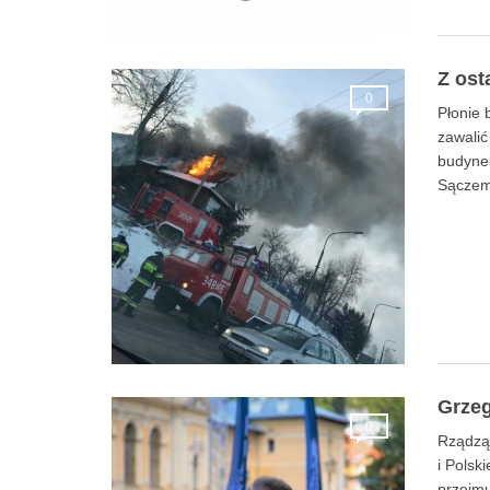
Z ost
0
Płonie 
zawalić
budynek
Sączem.
Grzeg
0
Rządząc
i Polsk
przejmu