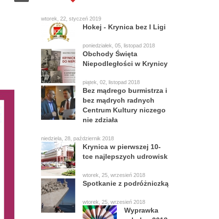
wtorek, 22, styczeń 2019
Hokej - Krynica bez I Ligi
poniedziałek, 05, listopad 2018
Obchody Święta
Niepodległości w Krynicy
piątek, 02, listopad 2018
Bez mądrego burmistrza i
bez mądrych radnych
Centrum Kultury niczego
nie zdziała
niedziela, 28, październik 2018
Krynica w pierwszej 10-
tce najlepszych udrowisk
wtorek, 25, wrzesień 2018
Spotkanie z podróżniczką
wtorek, 25, wrzesień 2018
Wyprawka