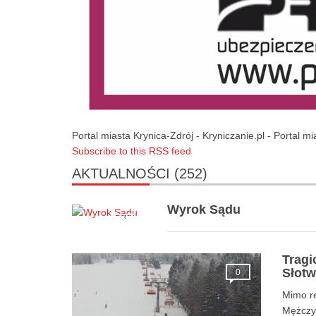
Portal miasta Krynica-Zdrój - Kryniczanie.pl - Portal m
Subscribe to this RSS feed
AKTUALNOŚCI
(252)
Wyrok Sądu
0
Tragi
Słotw
0
Mimo re
Mężczyz