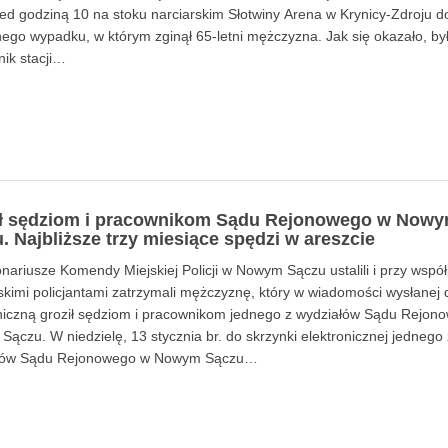
ed godziną 10 na stoku narciarskim Słotwiny Arena w Krynicy-Zdroju d
nego wypadku, w którym zginął 65-letni mężczyzna. Jak się okazało, był
ik stacji…
ił sędziom i pracownikom Sądu Rejonowego w Now
. Najbliższe trzy miesiące spędzi w areszcie
nariusze Komendy Miejskiej Policji w Nowym Sączu ustalili i przy wspó
kimi policjantami zatrzymali mężczyznę, który w wiadomości wysłanej
niczną groził sędziom i pracownikom jednego z wydziałów Sądu Rejon
ączu. W niedzielę, 13 stycznia br. do skrzynki elektronicznej jednego 
łów Sądu Rejonowego w Nowym Sączu…