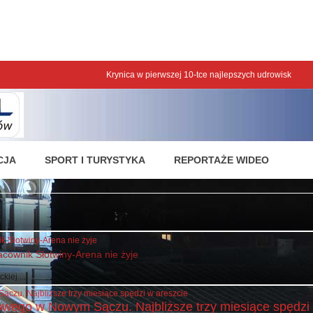
nologii.
lepszych udrowisk
CJA
SPORT I TURYSTYKA
REPORTAŻE WIDEO
acownik Słotwiny-Arena nie żyje
iej ...
wego w Nowym Sączu. Najbliższe trzy miesiące spędzi 