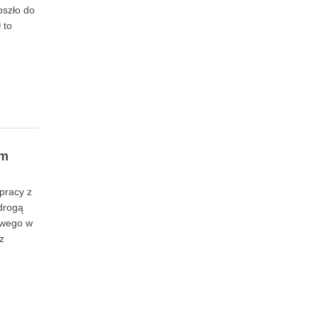
oszło do
 to
ym
łpracy z
 drogą
owego w
z