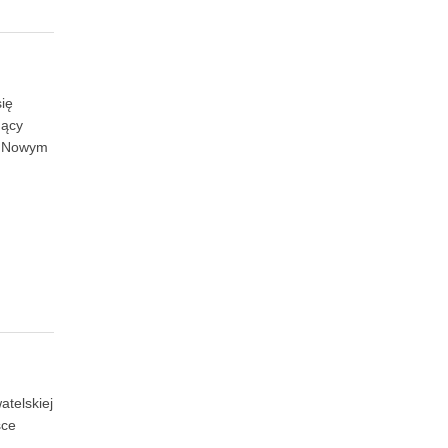
się
nący
 z Nowym
atelskiej
sce
z