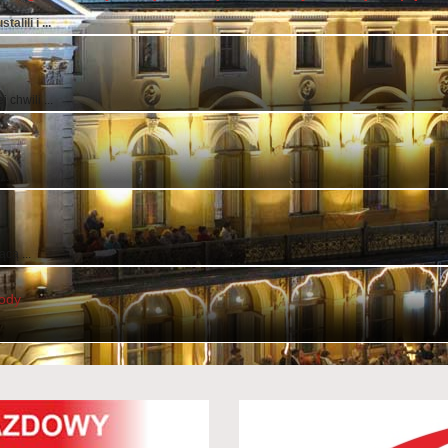
lili i ...
chwili ...
..
cą ...
wody