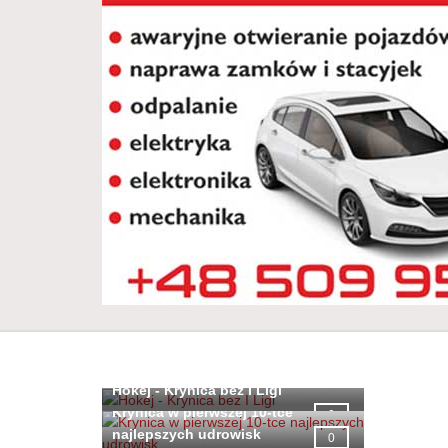
Hokej - Krynica bez I Ligi
Krynica w pierwszej 10-tce
0
najlepszych udrowisk
0