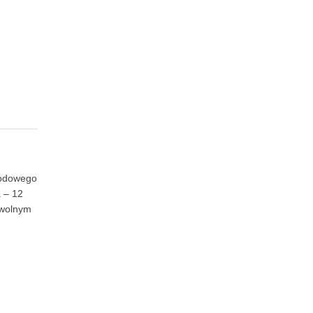
arodowego
a – 12
 wolnym