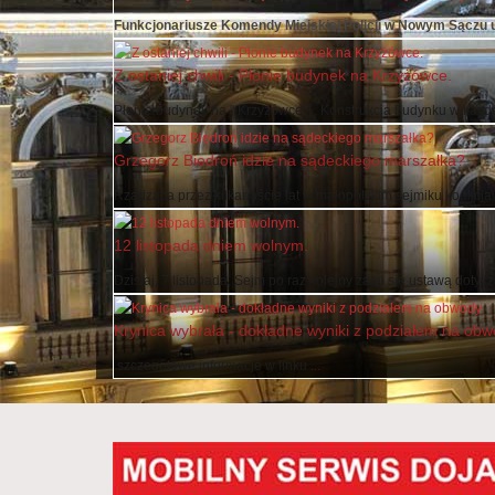
Funkcjonariusze Komendy Miejskiej Policji w Nowym Sączu usta
Z ostaniej chwili - Płonie budynek na Krzyżówce.
Płonie budynek na " Krzyżówce " . Konstrukcja budynku w każdej 
Grzegorz Biedroń idzie na sądeckiego marszałka?
Rządząca przez kilkanaście lat w małopolskim sejmiku koalicja .
12 listopada dniem wolnym.
Dzisiaj, 7 listopada, Sejm po raz kolejny zajął się ustawą dotyczą
Krynica wybrała - dokładne wyniki z podziałem na ob
szczegółowe informacje w linku
...