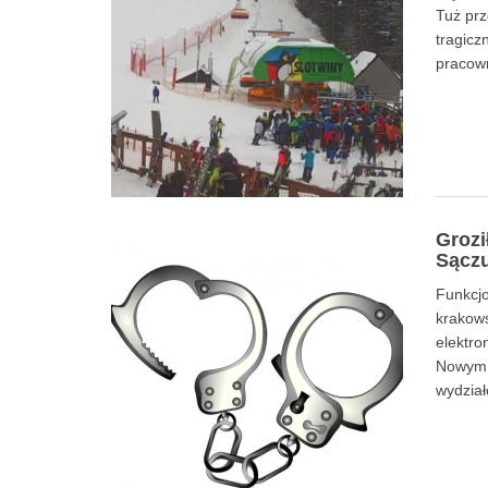
Tuż prz
tragicz
pracown
Groz
Sączu
0
Funkcjo
krakows
elektro
Nowym S
wydzia