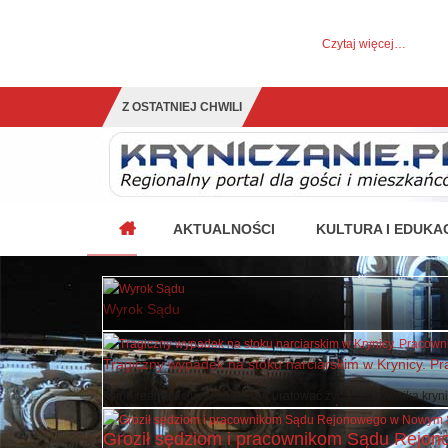
UWAGA! Ten serwis używa cookies i podobnych tech
Brak zmiany ustawienia przeglądarki oznacza zgodę na to.
Czytaj więcej…
Zrozumiałem
Z OSTATNIEJ CHWILI
Krynica w pierwszej 10-tce naj
AKTUALNOŚCI
KULTURA I EDUKA
Wyrok Sądu
Tragiczny wypadek na stoku narciarskim w Krynicy. Pr
Mimo reanimacji, nie udało się uratować życia pracownika krynick
Groził sędziom i pracownikom Sądu Rejono