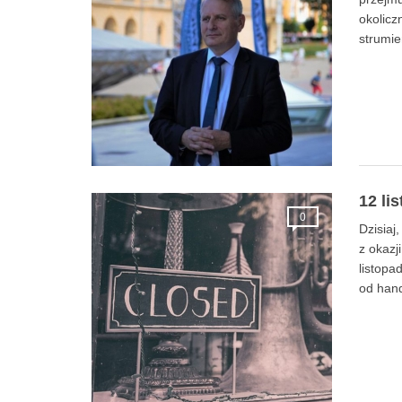
okolicz
strumie
12 li
0
Dzisiaj
z okazj
listopa
od hand