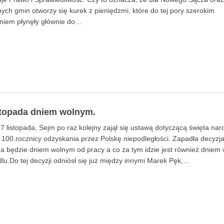
nych gmin otworzy się kurek z pieniędzmi, które do tej pory szerokim
niem płynęły głównie do…
stopada dniem wolnym.
, 7 listopada, Sejm po raz kolejny zajął się ustawą dotyczącą święta n
i 100.rocznicy odzyskania przez Polskę niepodległości. Zapadła decyzj
da będzie dniem wolnym od pracy a co za tym idzie jest również dniem
lu.Do tej decyzji odniósł się już między innymi Marek Pęk,…