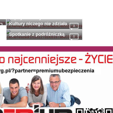
Bez mądrego burmistrza i bez
mądrych radnych Centrum
Kultury niczego nie zdziała
0
Spotkanie z podróżniczką
0