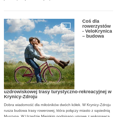
Coś dla
rowerzystów
0
- VeloKrynica
– budowa
uzdrowiskowej trasy turystyczno-rekreacyjnej w
Krynicy-Zdroju
Dobra wiadomość dla miłośników dwóch kółek. W Krynicy-Zdroju
rusza budowa trasy rowerowej, która połączy miasto z sąsiednią
Muszyną. W Urzędzie Miejskim podpisano umowę z wykonawcą