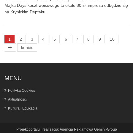
Majka Days,koszt wpisowego to około 80 zł, impreza odbędzie się
na Krynickim Deptaku.
1
2
3
4
5
6
7
8
9
10
koniec
MENU
Polityka Cookies
Aktualności
Kultura i Edukacja
Projekt portalu i realizacja:
Agencja Reklamowa Gemini-Group