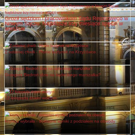
Mimo reanimacji, nie udało się uratować życia pracownika krynickiej ...
Groził sędziom i pracownikom Sądu Rejonowego w
Nowym Sączu. Najbliższe trzy miesiące spędzi w
areszcie
Funkcjonariusze Komendy Miejskiej Policji w Nowym Sączu ustalili i ...
Z ostaniej chwili - Płonie budynek na Krzyżówce.
Płonie budynek na " Krzyżówce " . Konstrukcja budynku w każdej chwili ...
Grzegorz Biedroń idzie na sądeckiego marszałka?
Rządząca przez kilkanaście lat w małopolskim sejmiku koalicja ...
12 listopada dniem wolnym.
Dzisiaj, 7 listopada, Sejm po raz kolejny zajął się ustawą dotyczącą ...
Krynica wybrała - dokładne wyniki z podziałem na obwody