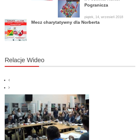
czwartek, 20, wrzesień 2018
II Festiwal Kultur
Pogranicza
piątek, 14, wrzesień 2018
Mecz charytatywny dla Norberta
Relacje
Wideo