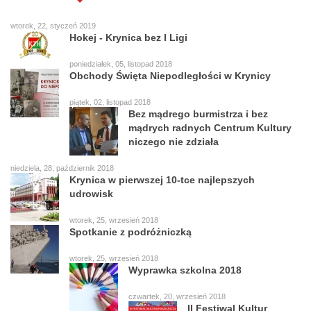
Najbardziej popularne
Najczęściej czytane
wtorek, 22, styczeń 2019
Hokej - Krynica bez I Ligi
poniedziałek, 05, listopad 2018
Obchody Święta Niepodległości w Krynicy
piątek, 02, listopad 2018
Bez mądrego burmistrza i bez
mądrych radnych Centrum Kultury
niczego nie zdziała
niedziela, 28, październik 2018
Krynica w pierwszej 10-tce najlepszych
udrowisk
wtorek, 25, wrzesień 2018
Spotkanie z podróżniczką
wtorek, 25, wrzesień 2018
Wyprawka szkolna 2018