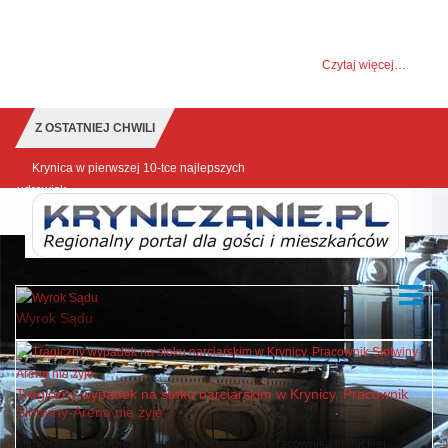
UWAGA! Ten serwis używa cookies i podobnych
technologii.
Brak zmiany ustawienia przeglądarki oznacza zgodę na to.
Czytaj więcej…
Zrozumiałem
Z OSTATNIEJ CHWILI
Krynica w pierwszej 10-tce najlepszych
udrowisk
Wyrok Sądu
Tragiczny wypadek na stoku narciarskim w Krynicy. Pracownik
Słotwiny-Arena nie żyje