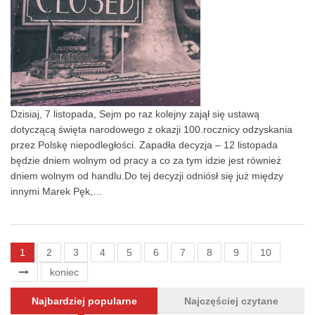
Dzisiaj, 7 listopada, Sejm po raz kolejny zajął się ustawą
dotyczącą święta narodowego z okazji 100.rocznicy odzyskania
przez Polskę niepodległości. Zapadła decyzja – 12 listopada
będzie dniem wolnym od pracy a co za tym idzie jest również
dniem wolnym od handlu.Do tej decyzji odniósł się już między
innymi Marek Pęk,…
1
2
3
4
5
6
7
8
9
10
koniec