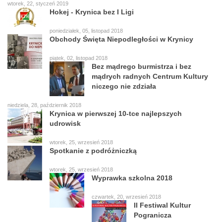
wtorek, 22, styczeń 2019
Hokej - Krynica bez I Ligi
poniedziałek, 05, listopad 2018
Obchody Święta Niepodległości w Krynicy
piątek, 02, listopad 2018
Bez mądrego burmistrza i bez
mądrych radnych Centrum Kultury
niczego nie zdziała
niedziela, 28, październik 2018
Krynica w pierwszej 10-tce najlepszych
udrowisk
wtorek, 25, wrzesień 2018
Spotkanie z podróżniczką
wtorek, 25, wrzesień 2018
Wyprawka szkolna 2018
czwartek, 20, wrzesień 2018
II Festiwal Kultur
Pogranicza