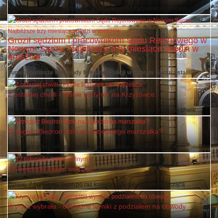
Mimo reanimacji, nie udało się uratować życia pracownika krynickiej ...
Groził sędziom i pracownikom Sądu Rejonowego w
Nowym Sączu. Najbliższe trzy miesiące spędzi w
areszcie
Funkcjonariusze Komendy Miejskiej Policji w Nowym Sączu ustalili i ...
Z ostaniej chwili - Płonie budynek na Krzyżówce.
Płonie budynek na " Krzyżówce " . Konstrukcja budynku w każdej chwili ...
Grzegorz Biedroń idzie na sądeckiego marszałka?
Rządząca przez kilkanaście lat w małopolskim sejmiku koalicja ...
12 listopada dniem wolnym.
Dzisiaj, 7 listopada, Sejm po raz kolejny zajął się ustawą dotyczącą ...
Krynica wybrała - dokładne wyniki z podziałem na obwody