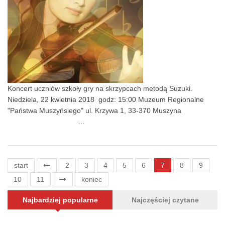
Koncert uczniów szkoły gry na skrzypcach metodą Suzuki.
Niedziela, 22 kwietnia 2018 godz: 15:00 Muzeum Regionalne
"Państwa Muszyńsiego" ul. Krzywa 1, 33-370 Muszyna
…
start
2
3
4
5
6
7
8
9
10
11
koniec
Najbardziej popularne
Najczęściej czytane