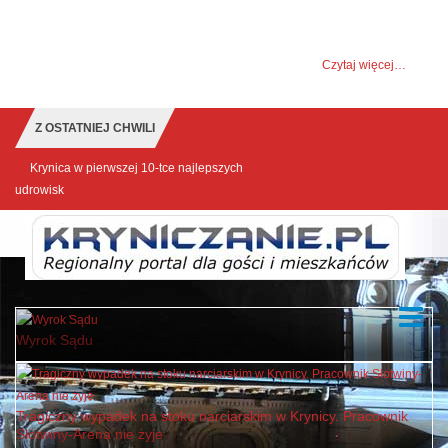
UWAGA! Ten serwis używa cookies i podobnych
technologii.
Brak zmiany ustawienia przeglądarki oznacza zgodę na to.
Czytaj więcej…
Zrozumiałem
Z OSTATNIEJ CHWILI
Kolorowa zabawa czyli Holi Festival już jutro na
Górze ...
Wyrok Sądu
Tragiczny wypadek na stoku narciarskim w Krynicy. Pracownik
Słotwiny-Arena nie żyje