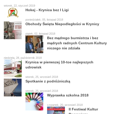
wtorek, 22, styczeń 2019
Hokej - Krynica bez I Ligi
poniedziałek, 05, listopad 2018
Obchody Święta Niepodległości w Krynicy
piątek, 02, listopad 2018
Bez mądrego burmistrza i bez
mądrych radnych Centrum Kultury
niczego nie zdziała
niedziela, 28, październik 2018
Krynica w pierwszej 10-tce najlepszych
udrowisk
wtorek, 25, wrzesień 2018
Spotkanie z podróżniczką
wtorek, 25, wrzesień 2018
Wyprawka szkolna 2018
czwartek, 20, wrzesień 2018
II Festiwal Kultur