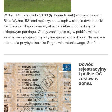
W dniu 14 maja około 13:30 (tj. Poniedziałek) w miejscowości
Biała Wyżna, 52-letni mężczyzna zakupił w sklepie dwie butelki
rozpuszczalnikapo czym wylał je na siebie i podpalił się na
sklepowym parkingu. Osoby znajdujące się w pobliżu widząc
zajście zaczęły gasić mężczyznę gaśnicąproszkową. Na miejsce
zdarzenia przybyła karetka Pogotowia ratunkowego, Straż…
Dowód
rejestracyjny
0
i polisę OC
zostaw w
domu.