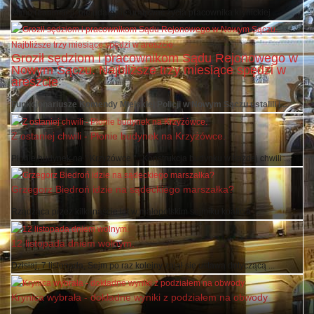
Mimo reanimacji, nie udało się uratować życia pracownika krynickiej ...
Groził sędziom i pracownikom Sądu Rejonowego w
Nowym Sączu. Najbliższe trzy miesiące spędzi w
areszcie
Funkcjonariusze Komendy Miejskiej Policji w Nowym Sączu ustalili i ...
Z ostaniej chwili - Płonie budynek na Krzyżówce.
Płonie budynek na " Krzyżówce " . Konstrukcja budynku w każdej chwili ...
Grzegorz Biedroń idzie na sądeckiego marszałka?
Rządząca przez kilkanaście lat w małopolskim sejmiku koalicja ...
12 listopada dniem wolnym.
Dzisiaj, 7 listopada, Sejm po raz kolejny zajął się ustawą dotyczącą ...
Krynica wybrała - dokładne wyniki z podziałem na obwody