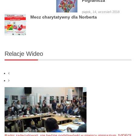
Pogranicza
piątek, 14, wrzesień 2018
Mecz charytatywny dla Norberta
Relacje
Wideo
Radni zadecydowali, nie będzie podstawówki w miejscu gimnazjum. [VIDEO]