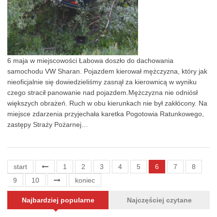
6 maja w miejscowości Łabowa doszło do dachowania
samochodu VW Sharan. Pojazdem kierował mężczyzna, który jak
nieoficjalnie się dowiedzieliśmy zasnął za kierownicą w wyniku
czego stracił panowanie nad pojazdem.Mężczyzna nie odniósł
większych obrażeń. Ruch w obu kierunkach nie był zakłócony. Na
miejsce zdarzenia przyjechała karetka Pogotowia Ratunkowego,
zastępy Straży Pożarnej…
start
1
2
3
4
5
6
7
8
9
10
koniec
Najbardziej popularne
Najczęściej czytane