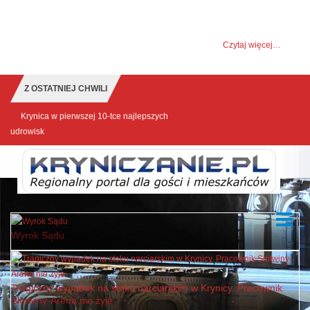
UWAGA! Ten serwis używa cookies i podobnych
technologii.
Brak zmiany ustawienia przeglądarki oznacza zgodę na to.
Czytaj więcej…
Zrozumiałem
Z OSTATNIEJ CHWILI
Krynica w pierwszej 10-tce najlepszych
udrowisk
Wyrok Sądu
Tragiczny wypadek na stoku narciarskim w Krynicy. Pracownik
Słotwiny-Arena nie żyje